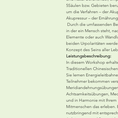
5Säulen bzw. Gebieten beru
um die Verfahren – der Akup
Akupressur – der Ernährung
 Durch die umfassenden Be
in der ein Mensch steht, n
Elemente oder auch Wandlun
beiden Urpolaritäten werde
Konzept des Seins aller Le
Leistungsbeschreibung:
In diesem Workshop erhalte
Traditionellen Chinesische
Sie lernen Energieleitbahne
Teilnehmer bekommen versc
Meridiandehnungsübungen, 
Achtsamkeitsübungen, Medi
und in Harmonie mit Ihrem K
Mitmenschen das erleben. B
nutzbringend mit entsprec