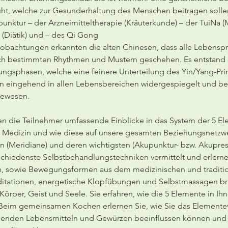
ht, welche zur Gesunderhaltung des Menschen beitragen sollen.
unktur – der Arzneimitteltherapie (Kräuterkunde) – der TuiNa 
 (Diätik) und – des Qi Gong
obachtungen erkannten die alten Chinesen, dass alle Lebensp
ach bestimmten Rhythmen und Mustern geschehen. Es entstand 
gsphasen, welche eine feinere Unterteilung des Yin/Yang-Prinz
n eingehend in allen Lebensbereichen widergespiegelt und be
bewesen.
n die Teilnehmer umfassende Einblicke in das System der 5 Ele
n Medizin und wie diese auf unsere gesamten Beziehungsnetzwe
n (Meridiane) und deren wichtigsten (Akupunktur- bzw. Akupres
hiedenste Selbstbehandlungstechniken vermittelt und erlerne
sowie Bewegungsformen aus dem medizinischen und traditio
tationen, energetische Klopfübungen und Selbstmassagen brin
örper, Geist und Seele. Sie erfahren, wie die 5 Elemente in Ihn
eim gemeinsamen Kochen erlernen Sie, wie Sie das Elementeve
henden Lebensmitteln und Gewürzen beeinflussen können und 