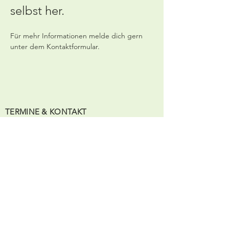
selbst her.
Für mehr Informationen melde dich gern 
unter dem Kontaktformular.
TERMINE &
KONTAKT
Telefon:
0157 30994194
E-Mail: info@ruhepol-lichtenstein.de
Termine nach Vereinbarung
Social Media:
ANSCHRIFT
Innere Zwickauer Straße 24
09350 Lichtenstein