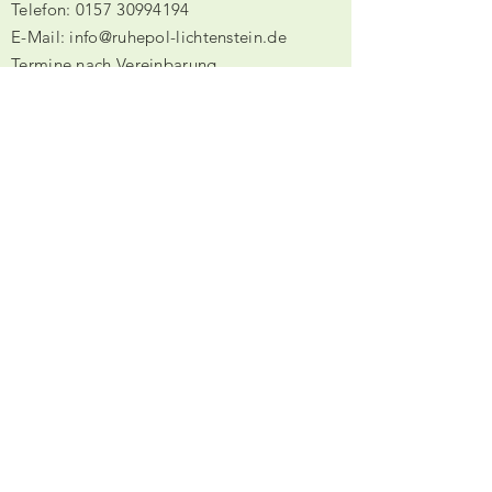
Telefon:
0157 30994194
E-Mail: info@ruhepol-lichtenstein.de
Termine nach Vereinbarung
Social Media:
ANSCHRIFT
Innere Zwickauer Straße 24
09350 Lichtenstein
SONSTIGES
Impressum
Datenschutz
AGB
© Erstellt mit
Wix.com